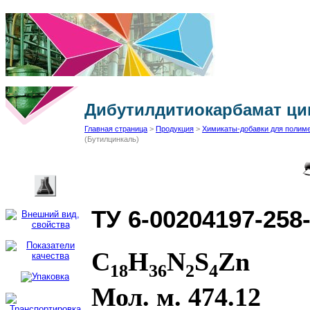
Дибутилдитиокарбамат ци
Главная страница
>
Продукция
>
Химикаты-добавки для полим
(Бутилцинкаль)
ТУ 6-00204197-258-
C
H
N
S
Zn
18
36
2
4
Мол. м. 474.12