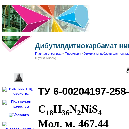
Дибутилдитиокарбамат ник
Главная страница
>
Продукция
>
Химикаты-добавки для полим
(Бутилникаль)
ТУ 6-00204197-258-
C
H
N
NiS
18
36
2
4
Мол. м. 467.44