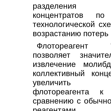
разделения к
концентратов по 
технологической сх
возрастанию потерь
Флотореагент "Б
позволяет значите
извлечение молиб
коллективный конц
увеличить се
флотореагента к
сравнению с обычн
реагентами.