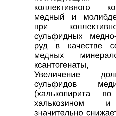
коллективного к
медный и молибде
при коллектив
сульфидных медно
руд в качестве с
медных минерал
ксантогенаты, 
Увеличение до
сульфидов м
(халькопирита п
халькозином и
значительно снижае