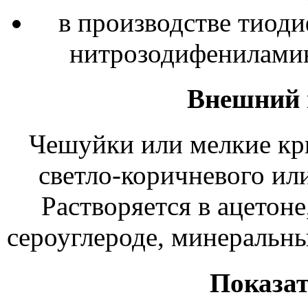
в производстве тиод
нитрозодифениламин
Внешний 
Чешуйки или мелкие кри
светло-коричневого или
Растворяется в ацетоне,
сероуглероде, минеральны
Показат