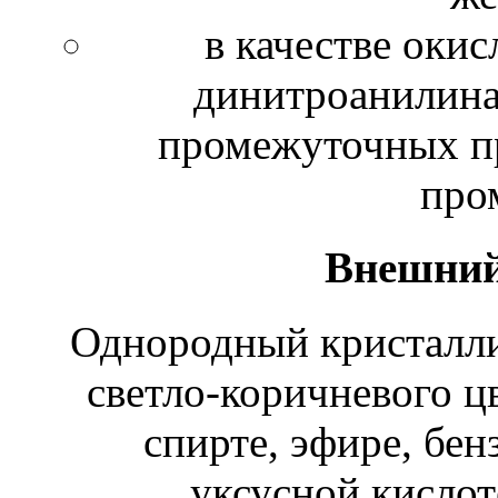
в качестве окис
динитроанилина
промежуточных п
про
Внешний
Однородный кристалли
светло-коричневого ц
спирте, эфире, бен
уксусной кислот