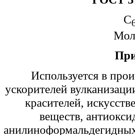
C
Мол.
При
Используется в прои
ускорителей вулканизаци
красителей, искусств
веществ, антиокси
анилиноформальдегидных 