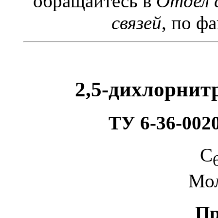
обращайтесь в
Отдел 
связей
, по фа
2,5-дихлорнит
ТУ 6-36-0020
C
Мол
Пр