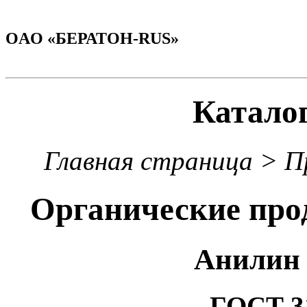
OAO «БЕРАТОН-RUS»
Катало
Главная страница > П
Органические про
Анилин 
ГОСТ 31