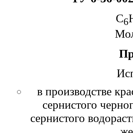
C
6
Мол
Пр
Исп
в производстве кра
сернистого черног
сернистого водораст
же