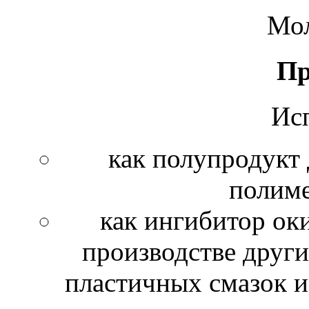
Мол
Пр
Исп
как полупродукт 
полиме
как ингибитор ок
производстве други
пластичных смазок и