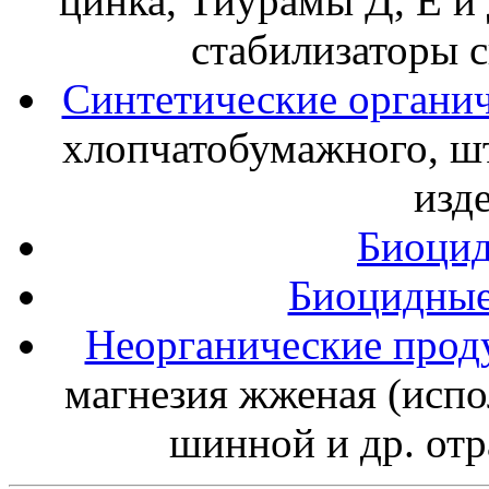
цинка, Тиурамы Д, Е и 
стабилизаторы с
Синтетические органич
хлопчатобумажного, шт
изд
Биоцид
Биоцидные
Неорганические прод
магнезия жженая (испо
шинной и др. от